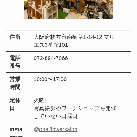
住所
大阪府枚方市南楠葉1-14-12 マル
エス3番館101
電話
072-894-7066
番号
営業
10:00〜17:00
時間
定休
火曜日
日
写真撮影やワークショップを開催
していない日曜日
Insta
@onelflowersalon